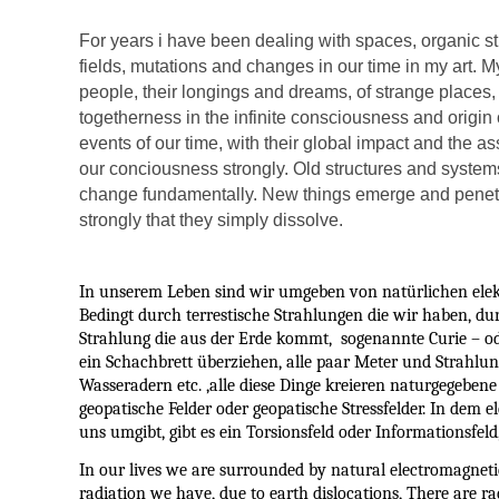
For years i have been dealing with spaces, organic s
fields, mutations and changes in our time in my art. My 
people, their longings and dreams, of strange places
togetherness in the infinite consciousness and origin o
events of our time, with their global impact and the 
our conciousness strongly. Old structures and system
change fundamentally. New things emerge and penetra
strongly that they simply dissolve.
In unserem Leben sind wir umgeben von natürlichen elek
Bedingt durch terrestische Strahlungen die wir haben, du
Strahlung die aus der Erde kommt, sogenannte Curie – ode
ein Schachbrett überziehen, alle paar Meter und Strahl
Wasseradern etc. ,alle diese Dinge kreieren naturgegebene
geopatische Felder oder geopatische Stressfelder. In dem 
uns umgibt, gibt es ein Torsionsfeld oder Informationsfeld
In our lives we are surrounded by natural electromagnetic 
radiation we have, due to earth dislocations, There are r