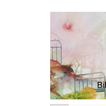
elect
B