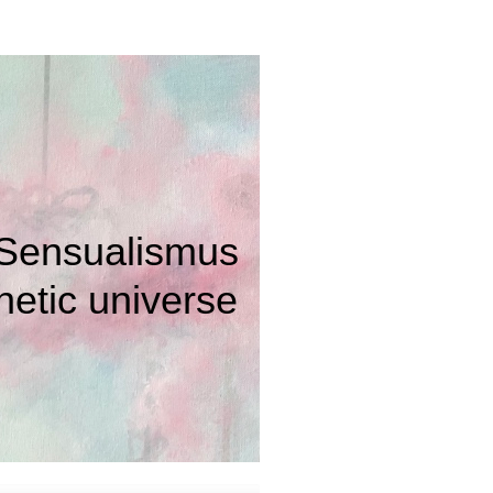
lismus
c universe
deren Welt