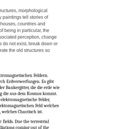
tructures, morphological
paintings tell stories of
, houses, countries and
f being in particular, the
associated perception, change
s do not exist, break down or
te the old structures so
tromagnetischen Feldern.
rch Erdverwerfungen. Es gibt
r Bankergitter, die die erde wie
ung die aus dem Kosmos kommt.
 elektromagnetische Felder,
elektomagnetischen Feld welches
, welches Chaotisch ist.
fields. Due the terrestrial
adiations coming out of the