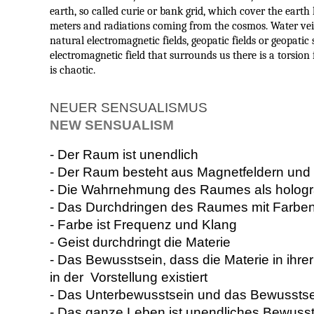
earth, so called curie or bank grid, which cover the earth
meters and radiations coming from the cosmos. Water veins
natural electromagnetic fields, geopatic fields or geopatic s
electromagnetic field that surrounds us there is a torsion 
is chaotic.
NEUER SENSUALISMUS
NEW SENSUALISM
- Der Raum ist unendlich
- Der Raum besteht aus Magnetfeldern und is
- Die Wahrnehmung des Raumes als hologra
- Das Durchdringen des Raumes mit Farbe
- Farbe ist Frequenz und Klang
- Geist durchdringt die Materie
- Das Bewusstsein, dass die Materie in ihre
in der Vorstellung existiert
- Das Unterbewusstsein und das Bewusstse
- Das ganze Leben ist unendliches Bewuss