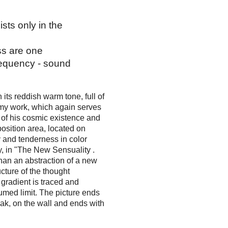
ists only in the
ss are one
frequency - sound
 its reddish warm tone, full of
in my work, which again serves
 of his cosmic existence and
position area, located on
y and tenderness in color
y, in "The New Sensuality .
han an abstraction of a new
ucture of the thought
 gradient is traced and
sumed limit. The picture ends
eak, on the wall and ends with
.