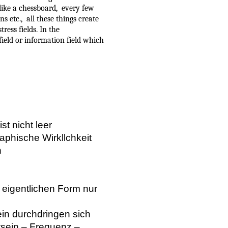
 like a chessboard, every few
 etc., all these things create
tress fields. In the
field or information field which
t nicht leer
phische Wirkllchkeit
n
r eigentlichen Form nur
in durchdringen sich
tsein – Frequenz –