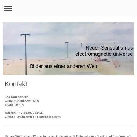
Neuer Sensualismus
electromagnetic uni
Bilder aus einer anderen Welt
Kontakt
Leo Königsberg
Wilhelminenhofstr.
68
A
12459
Berlin
Telefon: +49 15203081627
E-Mail: atelier@leokoenigsberg.com
Haben Sie Fragen, Wünsche oder Anregungen? Bitte nehmen Sie Kontakt mit uns auf,