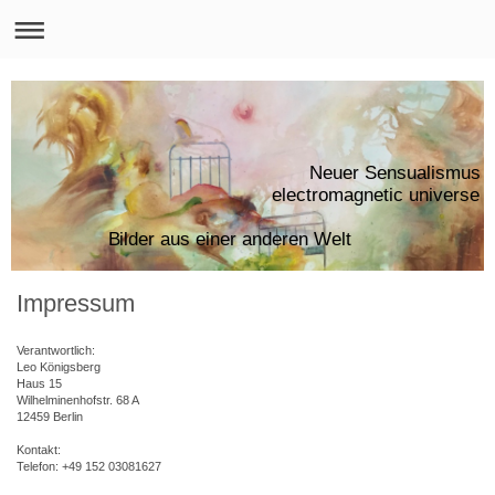
Neuer Sensualismus
electromagnetic uni
Bilder aus einer anderen Welt
Impressum
Verantwortlich:
Leo Königsberg
Haus 15
Wilhelminenhofstr.
68 A
12459
Berlin
Kontakt:
Telefon: +49 152 03081627