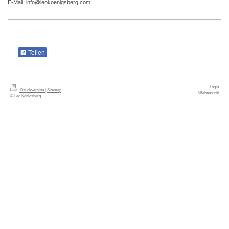
E-Mail: info@leokoenigsberg.com
Teilen
Login
Druckversion
|
Sitemap
Webansicht
© Leo Königsberg